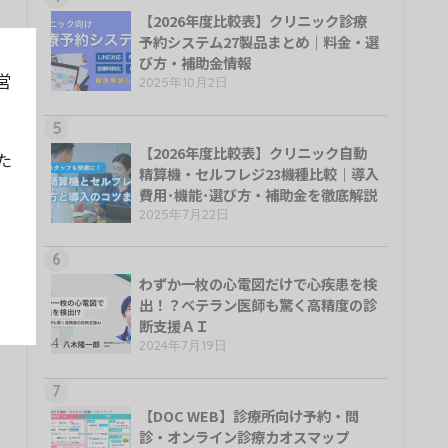
【2026年度比較表】クリニック診療
予約システム27製品まとめ｜料金・選
び方・補助金情報
営
2025年10月2日
5
【2026年度比較表】クリニック自動
た
精算機・セルフレジ23機種比較｜導入
費用･機能･選び方・補助金を徹底解説
2025年7月22日
6
わずか一枚の心電図だけで心疾患を検
出！？ベテラン医師も驚く高精度の診
断支援ＡＩ
2024年7月19日
7
【DOC WEB】診療所向け予約・問
診・オンライン診療カオスマップ