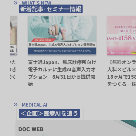
WHAT’S NEW
新着記事･セミナー情報
【無料オンラインセミナー】婦
リコージャパン、医療・介
人科×ピル×オンライン診療で
DX支援を強化｜オンライ
18ヶ月で158万円の定期売上
格確認から電子カルテ導入
をつくる—株式会社Wrusty
まで提供体制を拡充
MEDICAL AI
＜企画＞医療AIを追う