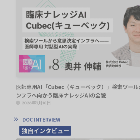
医師専用AI「Cubec（キューベック）」――検索ツー
ンフラへ向かう臨床ナレッジAIの全貌
2026年3月18日
DOC INTERVIEW
独自インタビュー