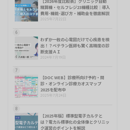
【2026年度比較表】クリニック自動
精算機・セルフレジ23機種比較｜導入
費用･機能･選び方・補助金を徹底解説
2025年7月22日
6
わずか一枚の心電図だけで心疾患を検
出！？ベテラン医師も驚く高精度の診
断支援ＡＩ
2024年7月19日
7
【DOC WEB】診療所向け予約・問
診・オンライン診療カオスマップ
2025を配布中
2025年7月24日
8
【2025年版】標準型電子カルテと
は？電カル標準化の全体像とクリニッ
ク運営のポイントを解説