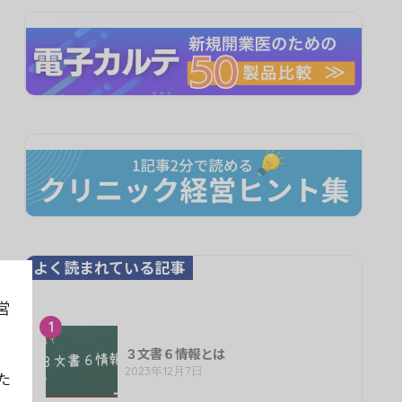
よく読まれている記事
営
1
３文書６情報とは
2023年12月7日
た