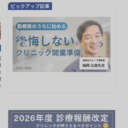
ピックアップ記事
で後悔しないた
富士通Japan、無床診療所向け
【無
ちに決めておき
電子カルテに生成AI音声入力オ
人科
比俊先生に聞く
プション 8月31日から提供開
18ヶ
始
をつく