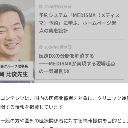
2026年5月19日
予約システム「MEDISMA（メディス
マ）予約」に学ぶ、ホームページ起
点の集患設計
2026年5月19日
医療DXの分断を解消する
──MEDISMAが実現する現場起点
の一気通貫DX
2026年4月21日
決めておきたい
医療法人社団俊爽会 小林俊一理事長
本コンテンツは、国内の医療関係者を対象に、クリニック運
インタビュー｜「健康教育型プライ
に関する情報を掲載しています。
マリケア」の理念を広める医師の挑
戦
※一般の方や国外の医療関係者に対する情報提供を目的とし