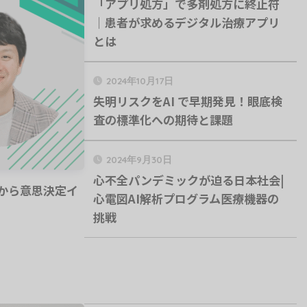
「アプリ処方」で多剤処方に終止符
｜患者が求めるデジタル治療アプリ
とは
2024年10月17日
失明リスクをAI で早期発見！眼底検
査の標準化への期待と課題
2024年9月30日
心不全パンデミックが迫る日本社会|
ルから意思決定イ
心電図AI解析プログラム医療機器の
挑戦