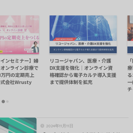
護
「医師起業家コース」開講、医
クリニック開業
ン資
療現場の課題を事業化につなげ
めに勤務医のう
支援
るオンライン教育プログラム｜
たいこと｜梅岡
一般社団法人全国医学部発ベン
開業準備
チャー協議会（JAMZ）
2024年11月11日