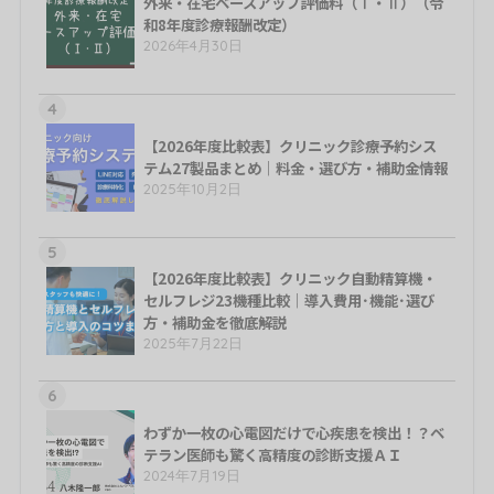
外来・在宅ベースアップ評価料（Ⅰ・Ⅱ）（令
和8年度診療報酬改定）
2026年4月30日
4
【2026年度比較表】クリニック診療予約シス
テム27製品まとめ｜料金・選び方・補助金情報
2025年10月2日
5
【2026年度比較表】クリニック自動精算機・
セルフレジ23機種比較｜導入費用･機能･選び
方・補助金を徹底解説
2025年7月22日
6
わずか一枚の心電図だけで心疾患を検出！？ベ
テラン医師も驚く高精度の診断支援ＡＩ
2024年7月19日