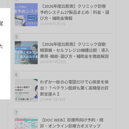
【2026年度比較表】クリニック診療
予約システム27製品まとめ｜料金・選
び方・補助金情報
営
2025年10月2日
5
【2026年度比較表】クリニック自動
た
精算機・セルフレジ23機種比較｜導入
費用･機能･選び方・補助金を徹底解説
2025年7月22日
6
わずか一枚の心電図だけで心疾患を検
出！？ベテラン医師も驚く高精度の診
断支援ＡＩ
2024年7月19日
7
【DOC WEB】診療所向け予約・問
診・オンライン診療カオスマップ