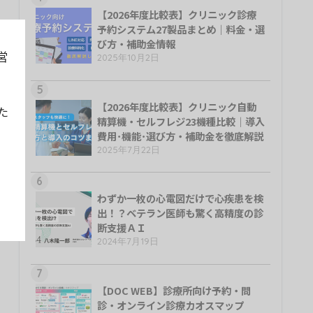
【2026年度比較表】クリニック診療
予約システム27製品まとめ｜料金・選
び方・補助金情報
営
2025年10月2日
5
【2026年度比較表】クリニック自動
た
精算機・セルフレジ23機種比較｜導入
費用･機能･選び方・補助金を徹底解説
2025年7月22日
6
わずか一枚の心電図だけで心疾患を検
出！？ベテラン医師も驚く高精度の診
断支援ＡＩ
2024年7月19日
7
【DOC WEB】診療所向け予約・問
診・オンライン診療カオスマップ