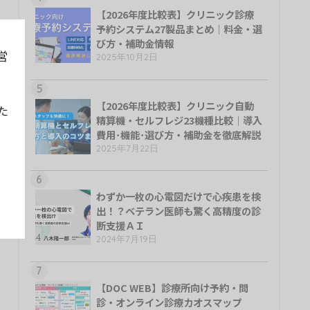
【2026年度比較表】クリニック診療
予約システム27製品まとめ｜料金・選
び方・補助金情報
営
2025年10月2日
5
【2026年度比較表】クリニック自動
た
精算機・セルフレジ23機種比較｜導入
費用･機能･選び方・補助金を徹底解説
2025年7月22日
6
わずか一枚の心電図だけで心疾患を検
出！？ベテラン医師も驚く高精度の診
断支援ＡＩ
2024年7月19日
7
【DOC WEB】診療所向け予約・問
診・オンライン診療カオスマップ