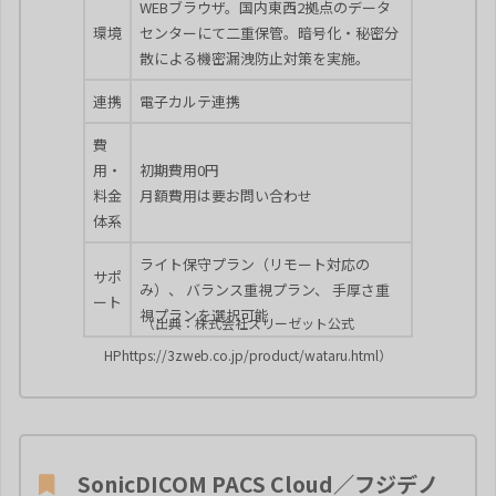
WEBブラウザ。国内東西2拠点のデータ
環境
センターにて二重保管。暗号化・秘密分
散による機密漏洩防止対策を実施。
連携
電子カルテ連携
費
用・
初期費用0円
料金
月額費用は要お問い合わせ
体系
ライト保守プラン（リモート対応の
サポ
み）、 バランス重視プラン、 手厚さ重
ート
視プランを選択可能
（出典：株式会社スリーゼット公式
HPhttps://3zweb.co.jp/product/wataru.html）
SonicDICOM PACS Cloud／フジデノ