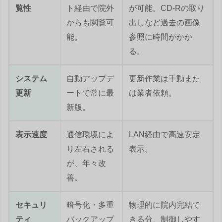
覧性
ト経由で院外
が可能。CD-Rの取り
からも閲覧可
出しなど過去の画像
能。
参照に時間がかか
る。
システム
自動アップデ
更新作業は手動また
更新
ートで常に最
は業者依頼。
新版。
表示速度
通信環境によ
LAN経由で高速安定
り左右される
表示。
が、年々改
善。
セキュリ
暗号化・多重
物理的に院内完結で
ティ
バックアップ
きる分、制御しやす