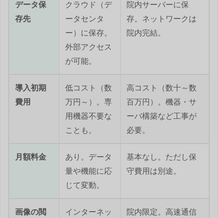
データ保
クラウド（デ
院内サーバーに保
存先
ータセンタ
存。ネットワークは
ー）に保存。
院内完結。
外部アクセス
が可能。
導入初期
低コスト（数
高コスト（数十～数
費用
万円～）。専
百万円）。機器・サ
用機器不要な
ーバ構築など工事が
ことも。
必要。
月額料金
あり。データ
基本なし。ただし保
量や機能に応
守費用は別途。
じて変動。
画像の閲
インターネッ
院内限定。高速通信