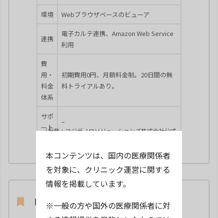
環境
Webブラウザベースのビューア
電子カルテ連携、Amazon Web Service
連携
利用
費
用・
初期費用0円、月額料金制。20日間の無
料金
料トライアルあり。
体系
サポ
–
ート
（出典：フジデノロソリューションズ株式会社公式
HPhttps://ja.sonicdicom.com/md-cloud/）
本コンテンツは、国内の医療関係者
を対象に、クリニック運営に関する
情報を掲載しています。
NOBORI／PSP株式会社
※一般の方や国外の医療関係者に対