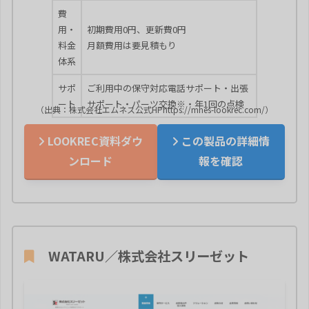
費
用・
初期費用0円、更新費0円
料金
月額費用は要見積もり
体系
サポ
ご利用中の保守対応電話サポート・出張
ート
サポート・パーツ交換※・年1回の点検
（出典：株式会社エムネス公式HPhttps://mnes-lookrec.com/）
LOOKREC資料ダウ
この製品の詳細情
ンロード
報を確認
WATARU／株式会社スリーゼット