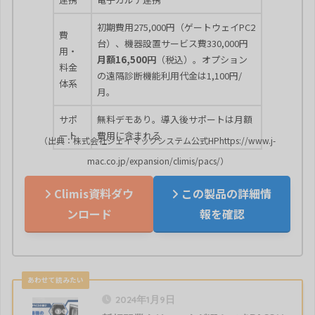
初期費用275,000円（ゲートウェイPC2
費
台）、機器設置サービス費330,000円
用・
月額16,500円
（税込）。オプション
料金
の遠隔診断機能利用代金は1,100円/
体系
月。
サポ
無料デモあり。導入後サポートは月額
ート
費用に含まれる
（出典：株式会社ジェイマックシステム公式HPhttps://www.j-
mac.co.jp/expansion/climis/pacs/）
Climis資料ダウ
この製品の詳細情
ンロード
報を確認
2024年1月9日