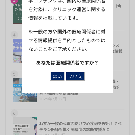
本コンテンツは、国内の医療関係者
3
外来・在宅ベースアップ評価料（Ⅰ・Ⅱ）（令
を対象に、クリニック運営に関する
和8年度診療報酬改定）
情報を掲載しています。
2026年4月30日
※一般の方や国外の医療関係者に対
4
する情報提供を目的としたものでは
【2026年度比較表】クリニック診療予約シス
ないことをご了承ください。
テム27製品まとめ｜料金・選び方・補助金情報
2025年10月2日
あなたは医療関係者ですか？
5
【2026年度比較表】クリニック自動精算機・
セルフレジ23機種比較｜導入費用･機能･選び
方・補助金を徹底解説
2025年7月22日
6
わずか一枚の心電図だけで心疾患を検出！？ベ
テラン医師も驚く高精度の診断支援ＡＩ
2024年7月19日