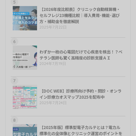
5
【2026年度比較表】クリニック自動精算機・
セルフレジ23機種比較｜導入費用･機能･選び
方・補助金を徹底解説
2025年7月22日
6
わずか一枚の心電図だけで心疾患を検出！？ベ
テラン医師も驚く高精度の診断支援ＡＩ
2024年7月19日
7
【DOC WEB】診療所向け予約・問診・オンラ
イン診療カオスマップ2025を配布中
2025年7月24日
8
【2025年版】標準型電子カルテとは？電カル
標準化の全体像とクリニック運営のポイントを